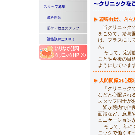
スタッフ募集
眼科医師
当クリニックで
受付・検査スタッフ
をこめて、給与
視能訓練士(ORT)
は、プラスにし
ん。
そして、定期的
ことや今後の目
ようにしていま
「クリニックで
などと心配され
スタッフ同士が
皆が院内で仲良
面談など、意見
ュニケーション
そして、年に２
ニックで働くす